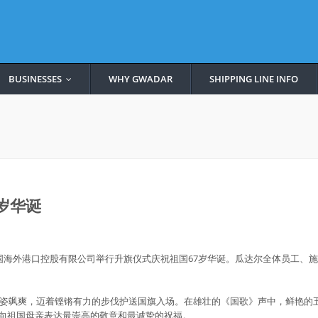
BUSINESSES
WHY GWADAR
SHIPPING LINE INFO
...
岁华诞
国海外港口控股有限公司举行升旗仪式庆祝祖国67岁华诞。瓜达尔全体员工、
工英姿飒爽，迈着铿锵有力的步伐护送国旗入场。在雄壮的《国歌》声中，鲜艳
向祖国母亲表达最崇高的敬意和最诚挚的祝福。