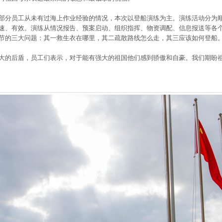
部分员工从未有过海上作业经验的情况，本次以登船演练为主。演练活动分为
速、有效。演练从情况报告、预案启动、组织指挥、物资调配、信息报送等各
节的三大问题：其一救生衣在哪里，其二疏散路线怎么走，其三应该如何登船
大的后盾，员工们表示，对于能有强大的祖国他们感到骄傲和自豪。我们期盼