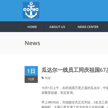
HOME
ABOUT US
NEWS CENTER
News
瓜达尔一线员工同庆祖国67
1日
简报
10月
10月1日上午，在距祖国万里之遥的瓜达尔，中
加繁荣昌盛、安定富强。
早上9时00分，升国旗仪式正式开始，3名员
奏响时，大家心里充满了作为中华儿女的自豪，