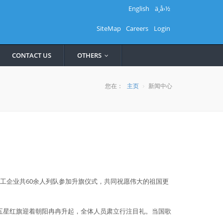
English
ä¸­å›½
SiteMap
Careers
Login
CONTACT US
OTHERS
...
您在：
主页
新闻中心
施工企业共60余人列队参加升旗仪式，共同祝愿伟大的祖国更
的五星红旗迎着朝阳冉冉升起，全体人员肃立行注目礼。当国歌